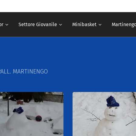
or
Settore Giovanile
Minibasket
Martinengo
 PALL. MARTINENGO