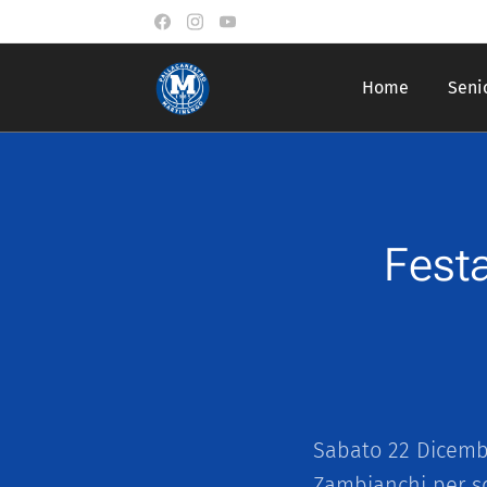
Home
Seni
Fest
Sabato 22 Dicembre
Zambianchi per sc