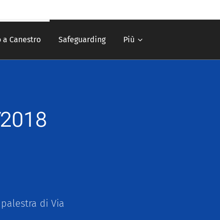
 a Canestro
Safeguarding
Più
/2018
palestra di Via