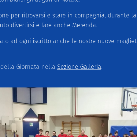
one per ritrovarsi e stare in compagnia, durante la 
uto divertirsi e fare anche Merenda.
o ad ogni iscritto anche le nostre nuove magliett
della Giornata nella
Sezione Galleria
.