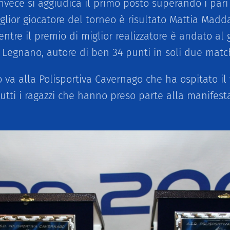
nvece si aggiudica il primo posto superando i pari
glior giocatore del torneo è risultato Mattia Madd
ntre il premio di miglior realizzatore è andato al 
 Legnano, autore di ben 34 punti in soli due matc
va alla Polisportiva Cavernago che ha ospitato il 
tutti i ragazzi che hanno preso parte alla manifest