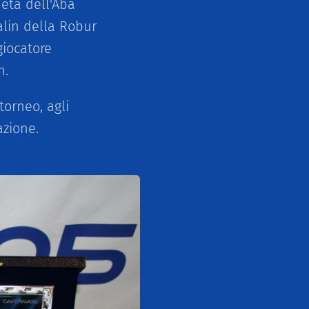
 età dell'Aba
alin della Robur
giocatore
h.
torneo, agli
azione.