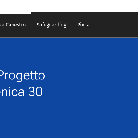
 a Canestro
Safeguarding
Più
Progetto
enica 30