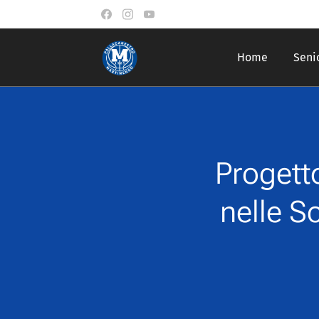
Home
Seni
Progett
nelle S