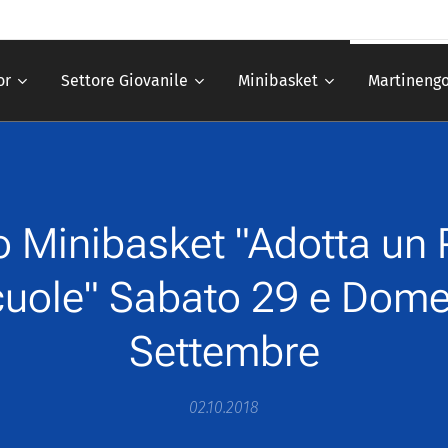
or
Settore Giovanile
Minibasket
Martinengo
o Minibasket "Adotta un 
cuole" Sabato 29 e Dom
Settembre
02.10.2018