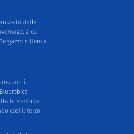
anizzato dalla
avernago, a cui
 Bergamo e Urania
lano con il
 Bluorobica
ta la sconfitta
o così il terzo