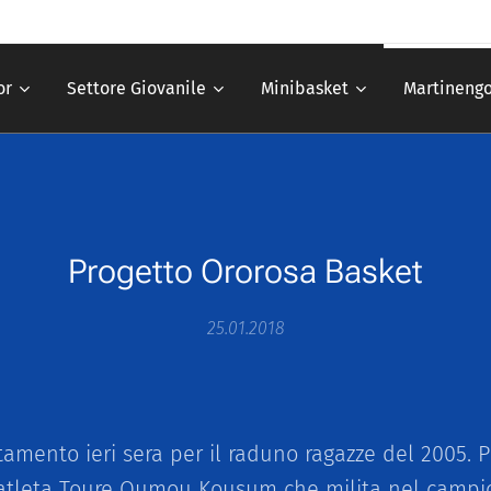
or
Settore Giovanile
Minibasket
Martinengo
P
rogetto Ororosa Basket
25.01.2018
amento ieri sera per il raduno ragazze del 2005. 
 atleta Toure Oumou Kousum che milita nel campi