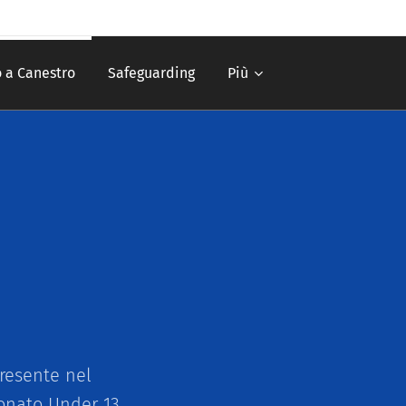
 a Canestro
Safeguarding
Più
Presente nel
onato Under 13.